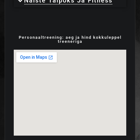
Naiste Taipoks Ja Fitness
Personaaltreening: aeg ja hind kokkuleppel
treeneriga